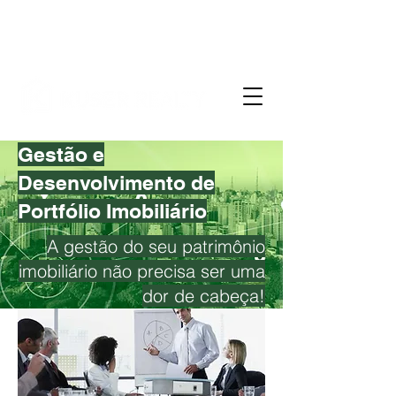
Gestão e
Desenvolvimento de
Portfólio Imobiliário
A gestão do seu patrimônio
imobiliário não precisa ser uma
dor de cabeça!