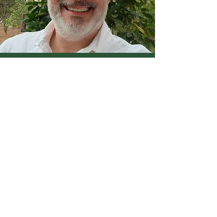
Heitor Kuser é pura
sabedoria, competência e
experiência em tudo que
tem feito e faz!